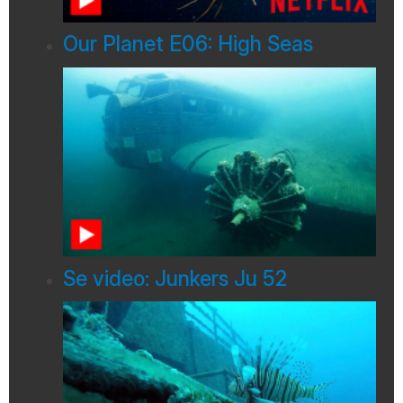
Our Planet E06: High Seas
Se video: Junkers Ju 52