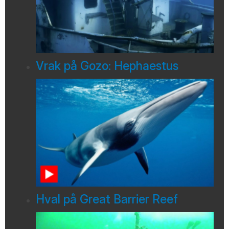
Vrak på Gozo: Hephaestus
Hval på Great Barrier Reef