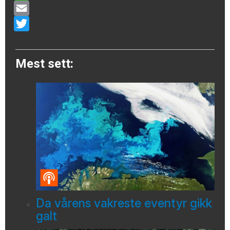
WhatsApp
Email
Twitter
Mest sett:
Da vårens vakreste eventyr gikk
galt