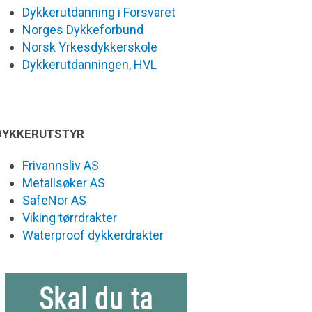
Dykkerutdanning i Forsvaret
Norges Dykkeforbund
Norsk Yrkesdykkerskole
Dykkerutdanningen, HVL
DYKKERUTSTYR
Frivannsliv AS
Metallsøker AS
SafeNor AS
Viking tørrdrakter
Waterproof dykkerdrakter