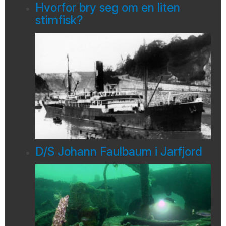
Hvorfor bry seg om en liten
stimfisk?
D/S Johann Faulbaum i Jarfjord