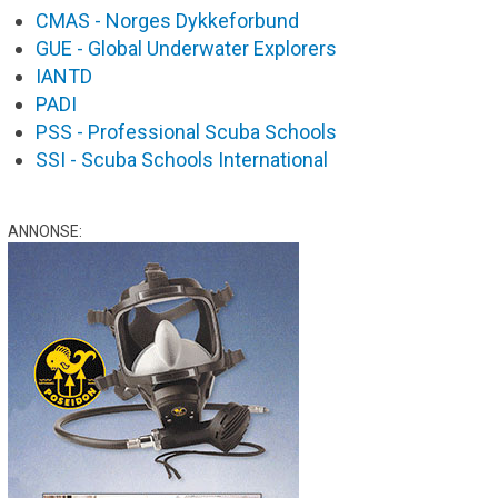
CMAS - Norges Dykkeforbund
GUE - Global Underwater Explorers
IANTD
PADI
PSS - Professional Scuba Schools
SSI - Scuba Schools International
ANNONSE: