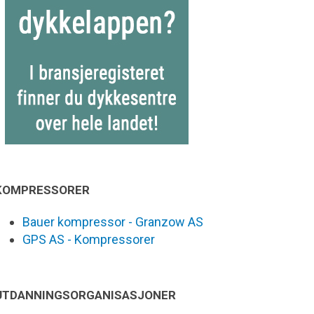
KOMPRESSORER
Bauer kompressor - Granzow AS
GPS AS - Kompressorer
UTDANNINGSORGANISASJONER