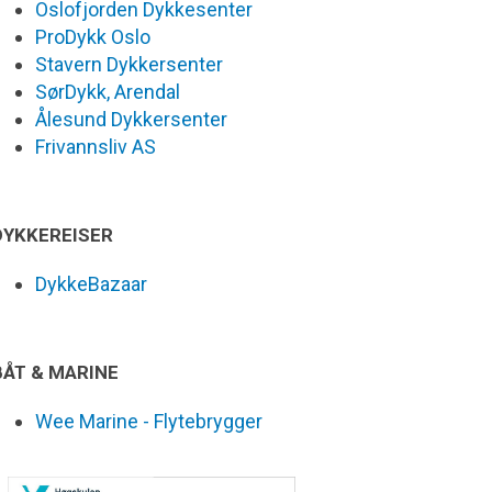
Oslofjorden Dykkesenter
ProDykk Oslo
Stavern Dykkersenter
SørDykk, Arendal
Ålesund Dykkersenter
Frivannsliv AS
DYKKEREISER
DykkeBazaar
BÅT & MARINE
Wee Marine - Flytebrygger