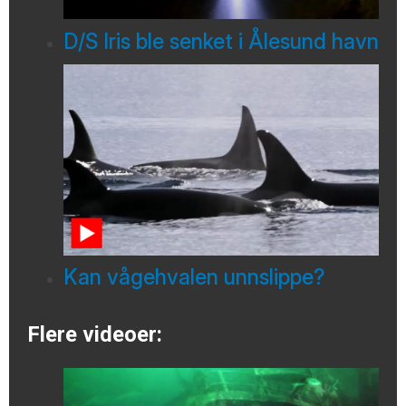
D/S Iris ble senket i Ålesund havn
Kan vågehvalen unnslippe?
Flere videoer: