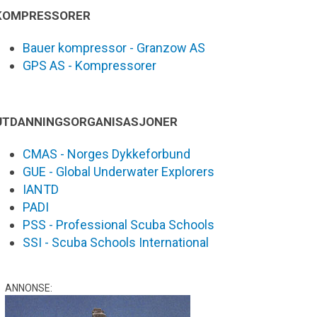
KOMPRESSORER
Bauer kompressor - Granzow AS
GPS AS - Kompressorer
UTDANNINGSORGANISASJONER
CMAS - Norges Dykkeforbund
GUE - Global Underwater Explorers
IANTD
PADI
PSS - Professional Scuba Schools
SSI - Scuba Schools International
ANNONSE: