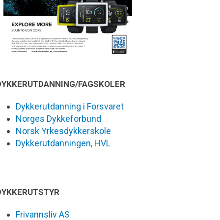
DYKKERUTDANNING/FAGSKOLER
Dykkerutdanning i Forsvaret
Norges Dykkeforbund
Norsk Yrkesdykkerskole
Dykkerutdanningen, HVL
DYKKERUTSTYR
Frivannsliv AS