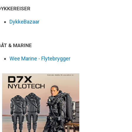
DYKKEREISER
DykkeBazaar
BÅT & MARINE
Wee Marine - Flytebrygger