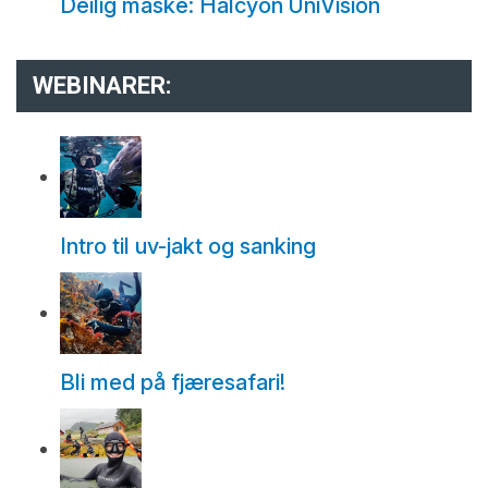
Deilig maske: Halcyon UniVision
WEBINARER:
Intro til uv-jakt og sanking
Bli med på fjæresafari!