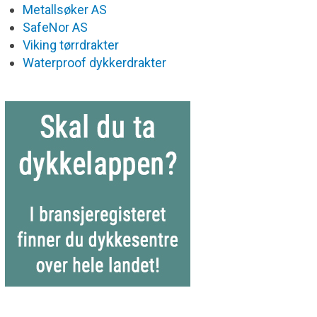
Metallsøker AS
SafeNor AS
Viking tørrdrakter
Waterproof dykkerdrakter