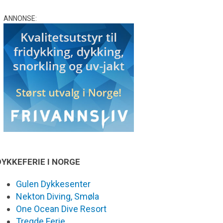
ANNONSE:
DYKKEFERIE I NORGE
Gulen Dykkesenter
Nekton Diving, Smøla
One Ocean Dive Resort
Tregde Ferie