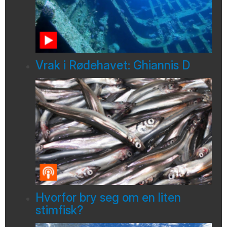
Vrak i Rødehavet: Ghiannis D
Hvorfor bry seg om en liten
stimfisk?