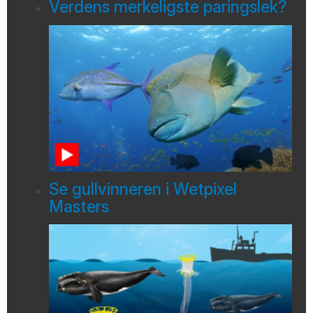
Verdens merkeligste paringslek?
Se gullvinneren i Wetpixel
Masters