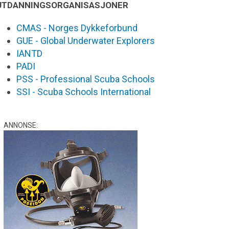
UTDANNINGSORGANISASJONER
CMAS - Norges Dykkeforbund
GUE - Global Underwater Explorers
IANTD
PADI
PSS - Professional Scuba Schools
SSI - Scuba Schools International
ANNONSE: