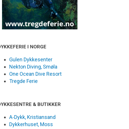
DYKKEFERIE I NORGE
Gulen Dykkesenter
Nekton Diving, Smøla
One Ocean Dive Resort
Tregde Ferie
DYKKESENTRE & BUTIKKER
A-Dykk, Kristiansand
Dykkerhuset, Moss