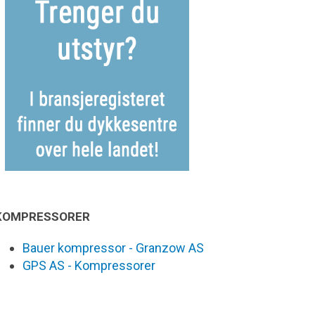
KOMPRESSORER
Bauer kompressor - Granzow AS
GPS AS - Kompressorer