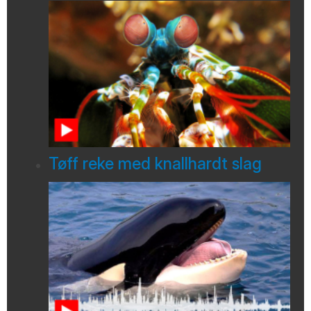
Tøff reke med knallhardt slag