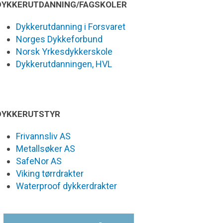
DYKKERUTDANNING/FAGSKOLER
Dykkerutdanning i Forsvaret
Norges Dykkeforbund
Norsk Yrkesdykkerskole
Dykkerutdanningen, HVL
DYKKERUTSTYR
Frivannsliv AS
Metallsøker AS
SafeNor AS
Viking tørrdrakter
Waterproof dykkerdrakter