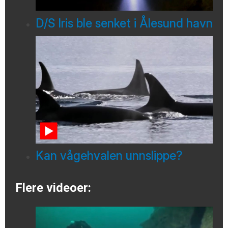
D/S Iris ble senket i Ålesund havn
Kan vågehvalen unnslippe?
Flere videoer: