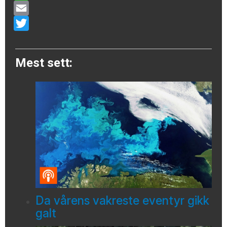
WhatsApp
Email
Twitter
Mest sett:
Da vårens vakreste eventyr gikk
galt