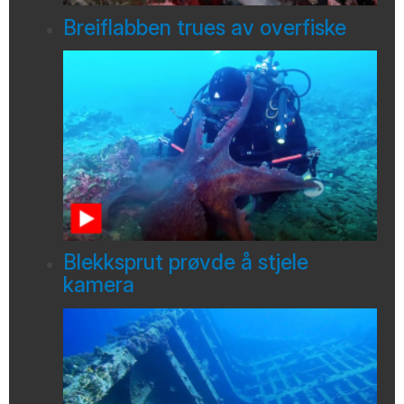
Breiflabben trues av overfiske
Blekksprut prøvde å stjele
kamera