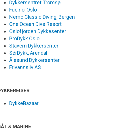
Dykkersentret Tromsø
Fue.no, Oslo
Nemo Classic Diving, Bergen
One Ocean Dive Resort
Oslofjorden Dykkesenter
ProDykk Oslo
Stavern Dykkersenter
SørDykk, Arendal
Ålesund Dykkersenter
Frivannsliv AS
DYKKEREISER
DykkeBazaar
BÅT & MARINE